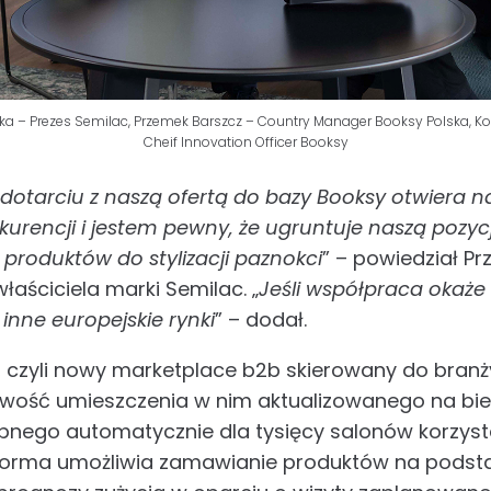
ka – Prezes Semilac, Przemek Barszcz – Country Manager Booksy Polska, 
Cheif Innovation Officer Booksy
dotarciu z naszą ofertą do bazy Booksy otwiera 
urencji i jestem pewny, że ugruntuje naszą pozycj
produktów do stylizacji paznokci
” – powiedział P
łaściciela marki Semilac. „
Jeśli współpraca okaże
inne europejskie rynki
” – dodał.
 czyli nowy marketplace b2b skierowany do branż
ość umieszczenia w nim aktualizowanego na bie
pnego automatycznie dla tysięcy salonów korzyst
atforma umożliwia zamawianie produktów na pods