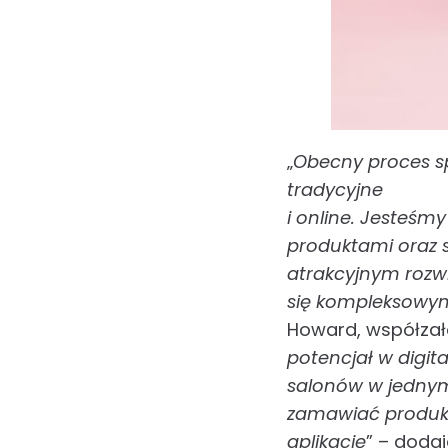
„
Obecny proces sp
tradycyjne
i online. Jesteśm
produktami oraz 
atrakcyjnym rozw
się kompleksowy
Howard, współzało
potencjał w digita
salonów w jednym
zamawiać produkt
aplikację
” – doda