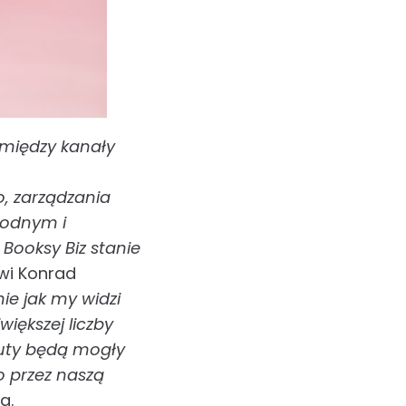
 między kanały
o, zarządzania
godnym i
ooksy Biz stanie
wi Konrad
ie jak my widzi
większej liczby
auty będą mogły
 przez naszą
a.