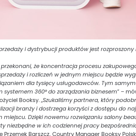
rzedaży i dystrybucji produktów jest rozproszony
y przekonani, że koncentracja procesu zakupoweg
sprzedaży i rozliczeń w jednym miejscu będzie wy
iązaniem dla tysięcy usługodawców. Tym samym B
m systemem 360° do zarządzania biznesem
” – mó
życiel Booksy. „
Szukaliśmy partnera, który podobn
lizacji branży i dostrzega korzyści z dostępu do naj
 miejscu. Dzięki nowemu rozwiązaniu salony be
y niezbędne w ich codziennej pracy bezpośrednio
je Przemek Barszcz, Country Manager Booksy Polsk