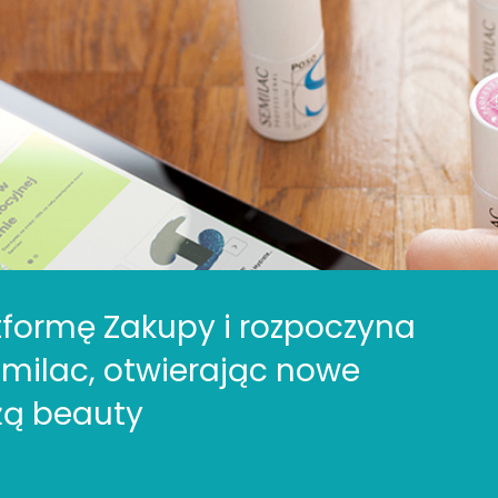
formę Zakupy i rozpoczyna
milac, otwierając nowe
żą beauty