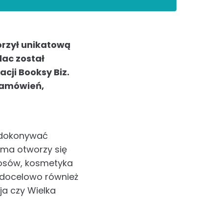
orzył unikatową
lac został
cji Booksy Biz.
 zamówień,
ą dokonywać
rma otworzy się
włosów, kosmetyka
 docelowo również
ja czy Wielka