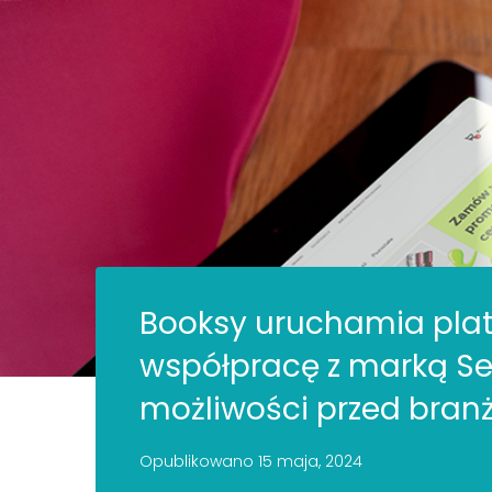
Booksy uruchamia plat
współpracę z marką Se
możliwości przed bran
Opublikowano
15 maja, 2024