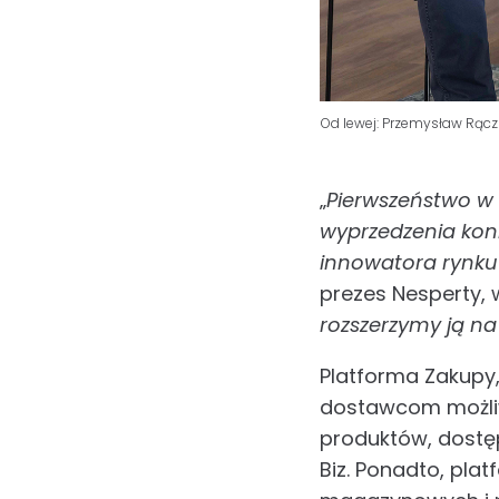
Od lewej: Przemysław Rącz
„
Pierwszeństwo w 
wyprzedzenia konk
innowatora rynku 
prezes Nesperty, w
rozszerzymy ją na 
Platforma Zakupy,
dostawcom możliw
produktów, dostę
Biz. Ponadto, pl