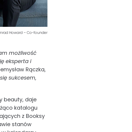
Konrad Howard – Co-founder
nam możliwość
ę eksperta i
rzemysław Rączka,
 się sukcesem,
y beauty, daje
żąco katalogu
ających z Booksy
tawie stanów