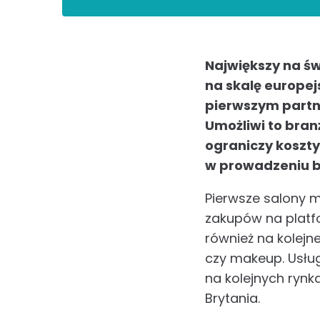
Największy na św
na skalę europej
pierwszym partne
Umożliwi to bran
ograniczy koszty
w prowadzeniu b
Pierwsze salony m
zakupów na platfo
również na kolejn
czy makeup. Usłu
na kolejnych rynka
Brytania.