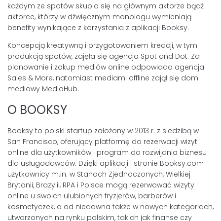
każdym ze spotów skupia się na głównym aktorze bądź
aktorce, którzy w dźwięcznym monologu wymieniają
benefity wynikające z korzystania z aplikacji Booksy.
Koncepcją kreatywną i przygotowaniem kreacji, w tym
produkcją spotów, zajęła się agencja Spot and Dot. Za
planowanie i zakup mediów online odpowiada agencja
Sales & More, natomiast mediami offline zajął się dom
mediowy MediaHub.
O BOOKSY
Booksy to polski startup założony w 2013 r. z siedzibą w
San Francisco, oferujący platformę do rezerwacji wizyt
online dla użytkowników i program do rozwijania biznesu
dla usługodawców. Dzięki aplikacji i stronie Booksy.com
użytkownicy m.in. w Stanach Zjednoczonych, Wielkiej
Brytanii, Brazylii, RPA i Polsce mogą rezerwować wizyty
online u swoich ulubionych fryzjerów, barberów i
kosmetyczek, a od niedawna także w nowych kategoriach,
utworzonych na rynku polskim, takich jak finanse czy