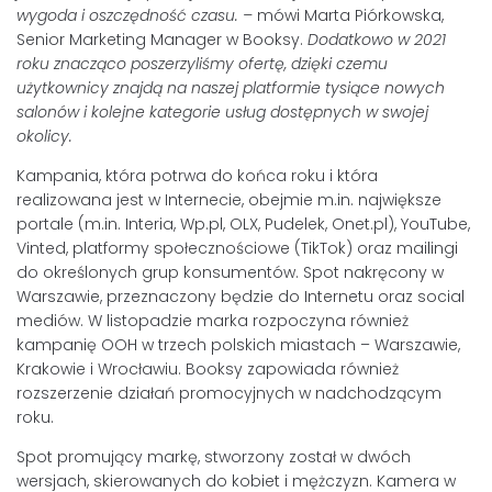
wygoda i oszczędność czasu. –
mówi Marta Piórkowska,
Senior Marketing Manager w Booksy.
Dodatkowo w 2021
roku znacząco poszerzyliśmy ofertę, dzięki czemu
użytkownicy znajdą na naszej platformie tysiące nowych
salonów i kolejne kategorie usług dostępnych w swojej
okolicy.
Kampania, która potrwa do końca roku i która
realizowana jest w Internecie, obejmie m.in. największe
portale (m.in. Interia, Wp.pl, OLX, Pudelek, Onet.pl), YouTube,
Vinted, platformy społecznościowe (TikTok) oraz mailingi
do określonych grup konsumentów. Spot nakręcony w
Warszawie, przeznaczony będzie do Internetu oraz social
mediów. W listopadzie marka rozpoczyna również
kampanię OOH w trzech polskich miastach – Warszawie,
Krakowie i Wrocławiu. Booksy zapowiada również
rozszerzenie działań promocyjnych w nadchodzącym
roku.
Spot promujący markę, stworzony został w dwóch
wersjach, skierowanych do kobiet i mężczyzn. Kamera w