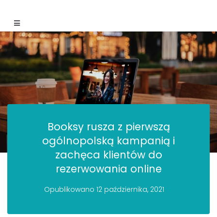
Booksy rusza z pierwszą
ogólnopolską kampanią i
zachęca klientów do
rezerwowania online
Opublikowano
12 października, 2021