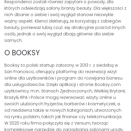
Respondenci zostali również zapytani o powody, dla
których odwiedzają salony branży beauty. Dla większości z
nich dbanie o siebie i swój wygląd stanowi niezwykle
ważny aspekt. Klienci deklarują, że korzystają z zabiegów
beauty, ponieważ lubią czuć się atrakcyjnie pośród innych
osób, jednak o swój wygląd dbają głównie dla siebie
samych.
O BOOKSY
Booksy to polski startup założony w 2013 r. z siedzibą w
San Francisco, oferujący platformę do rezerwacji wizyt
online dla użytkowników i program do rozwijania biznesu
dla usługodawców. Dzięki aplikacji i stronie Booksy.com
użytkownicy m.in. Stanach Zjednoczonych, Wielkiej Brytanii,
Brazylii, RPA i Polsce mogą rezerwować wizyty online u
swoich ulubionych fryzjerów, barberów i kosmetyczek, a
od niedawna także w nowych kategoriach, utworzonych
na rynku polskim, takich jak finanse czy telekomunikacja.
W 2020 roku firma połączyła się z Versum, tworząc
kompleksowe narzędzie do zarządzania salonami urody,