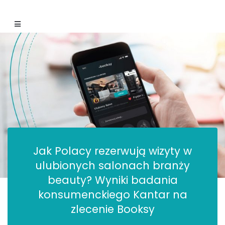
Jak Polacy rezerwują wizyty w
ulubionych salonach branży
beauty? Wyniki badania
konsumenckiego Kantar na
zlecenie Booksy