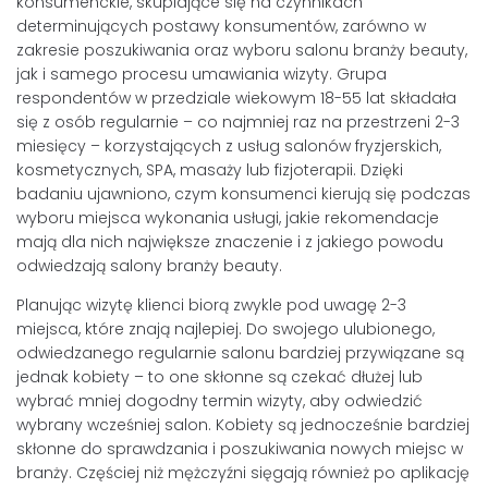
konsumenckie, skupiające się na czynnikach
determinujących postawy konsumentów, zarówno w
zakresie poszukiwania oraz wyboru salonu branży beauty,
jak i samego procesu umawiania wizyty. Grupa
respondentów w przedziale wiekowym 18-55 lat składała
się z osób regularnie – co najmniej raz na przestrzeni 2-3
miesięcy – korzystających z usług salonów fryzjerskich,
kosmetycznych, SPA, masaży lub fizjoterapii. Dzięki
badaniu ujawniono, czym konsumenci kierują się podczas
wyboru miejsca wykonania usługi, jakie rekomendacje
mają dla nich największe znaczenie i z jakiego powodu
odwiedzają salony branży beauty.
Planując wizytę klienci biorą zwykle pod uwagę 2-3
miejsca, które znają najlepiej. Do swojego ulubionego,
odwiedzanego regularnie salonu bardziej przywiązane są
jednak kobiety – to one skłonne są czekać dłużej lub
wybrać mniej dogodny termin wizyty, aby odwiedzić
wybrany wcześniej salon. Kobiety są jednocześnie bardziej
skłonne do sprawdzania i poszukiwania nowych miejsc w
branży. Częściej niż mężczyźni sięgają również po aplikację