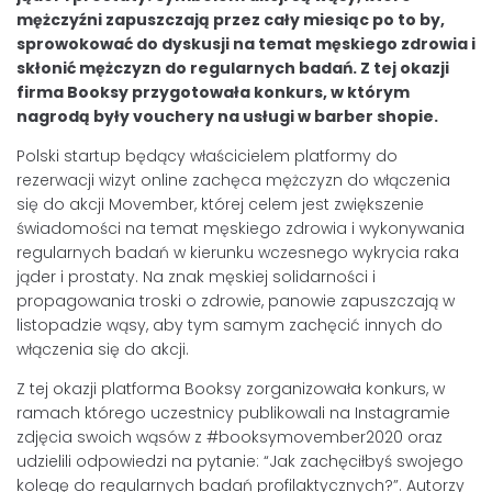
mężczyźni zapuszczają przez cały miesiąc po to by,
sprowokować do dyskusji na temat męskiego zdrowia i
skłonić mężczyzn do regularnych badań. Z tej okazji
firma Booksy przygotowała konkurs, w którym
nagrodą były vouchery na usługi w barber shopie.
Polski startup będący właścicielem platformy do
rezerwacji wizyt online zachęca mężczyzn do włączenia
się do akcji Movember, której celem jest zwiększenie
świadomości na temat męskiego zdrowia i wykonywania
regularnych badań w kierunku wczesnego wykrycia raka
jąder i prostaty. Na znak męskiej solidarności i
propagowania troski o zdrowie, panowie zapuszczają w
listopadzie wąsy, aby tym samym zachęcić innych do
włączenia się do akcji.
Z tej okazji platforma Booksy zorganizowała konkurs, w
ramach którego uczestnicy publikowali na Instagramie
zdjęcia swoich wąsów z #booksymovember2020 oraz
udzielili odpowiedzi na pytanie: “Jak zachęciłbyś swojego
kolegę do regularnych badań profilaktycznych?”. Autorzy